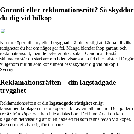
Garanti eller reklamationsrätt? Så skyddar
du dig vid bilköp
När du köper bil – ny eller begagnad – är det viktigt att känna till vilka
rättigheter du har om något går fel. Många blandar ihop garanti och
reklamationsrätt, men de betyder olika saker. Genom att förstå
skillnaden står du starkare om bilen visar sig ha fel eller brister. Här går
vi igenom hur du som konsument bäst skyddar dig vid bilköp i
Sverige.
Reklamationsrätten – din lagstadgade
trygghet
Reklamationsrätten är din
lagstadgade rättighet
enligt
konsumentköplagen när du köper en bil av en bilhandlare. Den gäller i
tre år
från köpet och kan inte avtalas bort. Det innebär att du kan
klaga om det visar sig att bilen hade ett fel som fanns redan vid köpet,
även om det visar sig först senare.