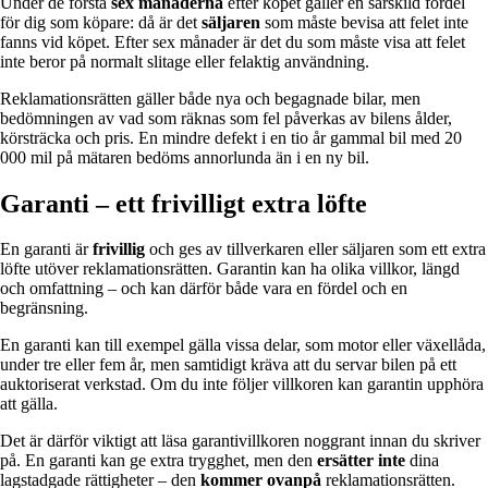
Under de första
sex månaderna
efter köpet gäller en särskild fördel
för dig som köpare: då är det
säljaren
som måste bevisa att felet inte
fanns vid köpet. Efter sex månader är det du som måste visa att felet
inte beror på normalt slitage eller felaktig användning.
Reklamationsrätten gäller både nya och begagnade bilar, men
bedömningen av vad som räknas som fel påverkas av bilens ålder,
körsträcka och pris. En mindre defekt i en tio år gammal bil med 20
000 mil på mätaren bedöms annorlunda än i en ny bil.
Garanti – ett frivilligt extra löfte
En garanti är
frivillig
och ges av tillverkaren eller säljaren som ett extra
löfte utöver reklamationsrätten. Garantin kan ha olika villkor, längd
och omfattning – och kan därför både vara en fördel och en
begränsning.
En garanti kan till exempel gälla vissa delar, som motor eller växellåda,
under tre eller fem år, men samtidigt kräva att du servar bilen på ett
auktoriserat verkstad. Om du inte följer villkoren kan garantin upphöra
att gälla.
Det är därför viktigt att läsa garantivillkoren noggrant innan du skriver
på. En garanti kan ge extra trygghet, men den
ersätter inte
dina
lagstadgade rättigheter – den
kommer ovanpå
reklamationsrätten.