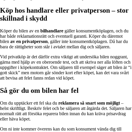
Köp hos handlare eller privatperson – stor
skillnad i skydd
Köper du bilen av en
bilhandlare
gäller konsumentköplagen, och du
har både reklamationsrätt och eventuell garanti. Köper du däremot
bilen
av en privatperson
, gäller inte konsumentköplagen. Då har du
bara de rättigheter som står i avtalet mellan dig och säljaren.
Vid privatköp är det därför extra viktigt att undersöka bilen noggrant,
gärna med hjälp av en oberoende test, och att skriva ner alla löften och
uppgifter i köpekontraktet. Om säljaren till exempel säger att bilen är “i
gott skick” men motorn går sönder kort efter köpet, kan det vara svårt
att bevisa att felet fanns redan vid köpet.
Så gör du om bilen har fel
Om du upptäcker ett fel ska du
reklamera så snart som möjligt
–
helst skriftligt. Beskriv felet och be säljaren att åtgärda det. Säljaren har
normalt rätt att försöka reparera bilen innan du kan kräva prisavdrag
eller häva köpet.
Om ni inte kommer överens kan du som konsument vända dig till