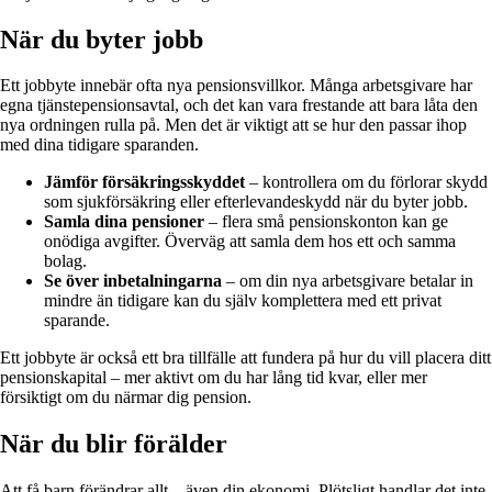
När du byter jobb
Ett jobbyte innebär ofta nya pensionsvillkor. Många arbetsgivare har
egna tjänstepensionsavtal, och det kan vara frestande att bara låta den
nya ordningen rulla på. Men det är viktigt att se hur den passar ihop
med dina tidigare sparanden.
Jämför försäkringsskyddet
– kontrollera om du förlorar skydd
som sjukförsäkring eller efterlevandeskydd när du byter jobb.
Samla dina pensioner
– flera små pensionskonton kan ge
onödiga avgifter. Överväg att samla dem hos ett och samma
bolag.
Se över inbetalningarna
– om din nya arbetsgivare betalar in
mindre än tidigare kan du själv komplettera med ett privat
sparande.
Ett jobbyte är också ett bra tillfälle att fundera på hur du vill placera ditt
pensionskapital – mer aktivt om du har lång tid kvar, eller mer
försiktigt om du närmar dig pension.
När du blir förälder
Att få barn förändrar allt – även din ekonomi. Plötsligt handlar det inte