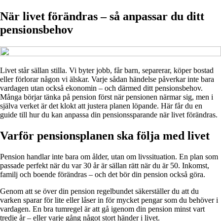
När livet förändras – så anpassar du ditt
pensionsbehov
Livet står sällan stilla. Vi byter jobb, får barn, separerar, köper bostad
eller förlorar någon vi älskar. Varje sådan händelse påverkar inte bara
vardagen utan också ekonomin – och därmed ditt pensionsbehov.
Många börjar tänka på pension först när pensionen närmar sig, men i
själva verket är det klokt att justera planen löpande. Här får du en
guide till hur du kan anpassa din pensionssparande när livet förändras.
Varför pensionsplanen ska följa med livet
Pension handlar inte bara om ålder, utan om livssituation. En plan som
passade perfekt när du var 30 år är sällan rätt när du är 50. Inkomst,
familj och boende förändras – och det bör din pension också göra.
Genom att se över din pension regelbundet säkerställer du att du
varken sparar för lite eller låser in för mycket pengar som du behöver i
vardagen. En bra tumregel är att gå igenom din pension minst vart
tredje år – eller varje gång något stort händer i livet.