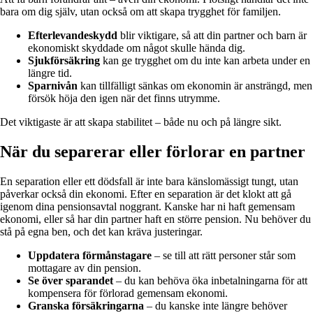
bara om dig själv, utan också om att skapa trygghet för familjen.
Efterlevandeskydd
blir viktigare, så att din partner och barn är
ekonomiskt skyddade om något skulle hända dig.
Sjukförsäkring
kan ge trygghet om du inte kan arbeta under en
längre tid.
Sparnivån
kan tillfälligt sänkas om ekonomin är ansträngd, men
försök höja den igen när det finns utrymme.
Det viktigaste är att skapa stabilitet – både nu och på längre sikt.
När du separerar eller förlorar en partner
En separation eller ett dödsfall är inte bara känslomässigt tungt, utan
påverkar också din ekonomi. Efter en separation är det klokt att gå
igenom dina pensionsavtal noggrant. Kanske har ni haft gemensam
ekonomi, eller så har din partner haft en större pension. Nu behöver du
stå på egna ben, och det kan kräva justeringar.
Uppdatera förmånstagare
– se till att rätt personer står som
mottagare av din pension.
Se över sparandet
– du kan behöva öka inbetalningarna för att
kompensera för förlorad gemensam ekonomi.
Granska försäkringarna
– du kanske inte längre behöver